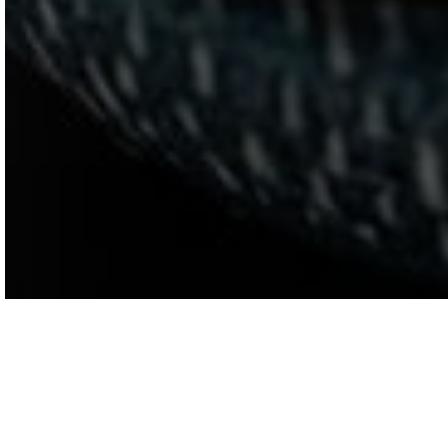
পিও বক্স 291, প্রিন্সটন, আইএল, 61356
ইআইএন নম্বর: #81 -3366582
FARM STEW International is a not-for-profit, 501(c)3.
Donations are 100% tax-deductible. We are 100%