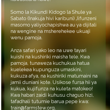
Somo la Kikundi Kidogo la Shule ya
Sabato (Inakuja hivi karibuni) Jifunzeni
masomo yaliyochapishwa au ya dijitali
na wengine na msherehekee ukuaji
wenu pamoja.
Anza safari yako leo na uwe tayari
kuishi na kushiriki maisha tele. Kwa
pamoja, tunaweza kuchukua hatua
kuelekea kupunguza umaskini,
kukuza afya, na kushiriki matumaini na
jamii duniani kote. Usikose fursa hii ya
kukua, kujifunza na kuleta matokeo!
Kwa habari zaidi kuhusu chaguo hizi,
tafadhali tutumie barua pepe kwa:
train@farmstew.org.