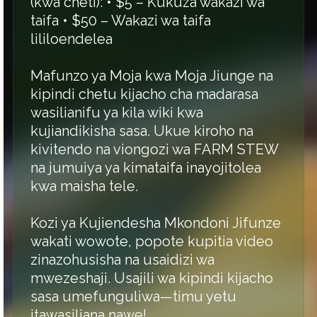
(kwa cheti): •⁠ ⁠$5 – Kukuza wakazi wa
taifa •⁠ ⁠$50 – Wakazi wa taifa
lililoendelea
Mafunzo ya Moja kwa Moja Jiunge na
kipindi chetu kijacho cha madarasa
wasilianifu ya kila wiki kwa
kujiandikisha sasa. Ukue kiroho na
kivitendo na viongozi wa FARM STEW
na jumuiya ya kimataifa inayojitolea
kwa maisha tele.
Kozi ya Kujiendesha Mkondoni Jifunze
wakati wowote, popote kupitia video
zinazohusisha na usaidizi wa
mwezeshaji. Usajili wa kipindi kijacho
sasa umefunguliwa—timu yetu
itawasiliana nawe!