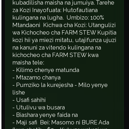
kubadilisha maisha na jumuiya. Tarehe
za Kozi Inayofuata: Hutofautiana
kulingana na lugha. Umbizo: 100%
Mtandaoni Kichwa cha Kozi: Utangulizi
wa Kichocheo cha FARM STEW Kupitia
kozi hii ya miezi mitatu, utajifunza ujuzi
na kanuni za vitendo kulingana na
kichocheo cha FARM STEW kwa
maisha tele:
- Kilimo chenye matunda
- Mtazamo chanya
- Pumziko la kurejesha - Milo yenye
lishe
- Usafi sahihi
- Utulivu wa busara
- Biashara yenye faida na
- Maji safi Bei: Masomo ni BURE Ada