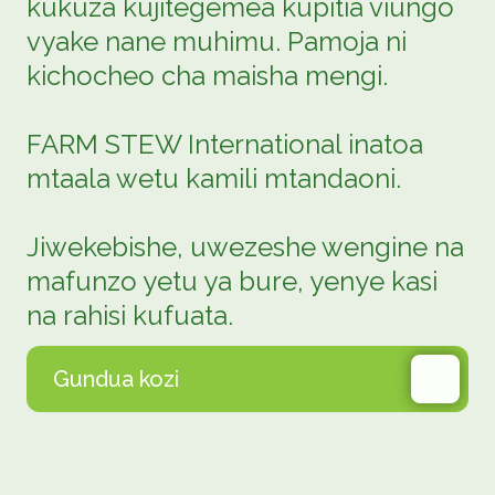
kukuza kujitegemea kupitia viungo
vyake nane muhimu. Pamoja ni
kichocheo cha maisha mengi.
FARM STEW International inatoa
mtaala wetu kamili mtandaoni.
Jiwekebishe, uwezeshe wengine na
mafunzo yetu ya bure, yenye kasi
na rahisi kufuata.
Gundua kozi