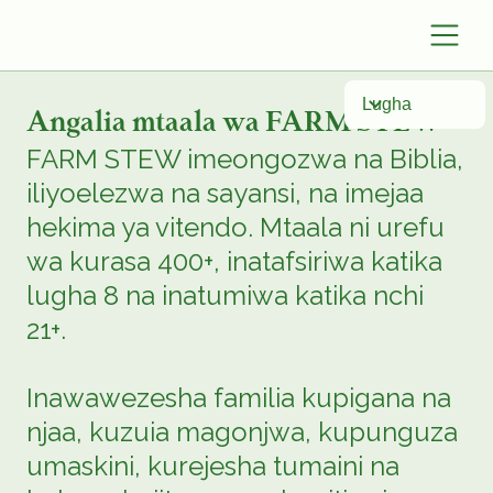
Lugha
Angalia mtaala wa FARM STEW
FARM STEW imeongozwa na Biblia,
iliyoelezwa na sayansi, na imejaa
hekima ya vitendo. Mtaala ni urefu
wa kurasa 400+, inatafsiriwa katika
lugha 8 na inatumiwa katika nchi
21+.
Inawawezesha familia kupigana na
njaa, kuzuia magonjwa, kupunguza
umaskini, kurejesha tumaini na