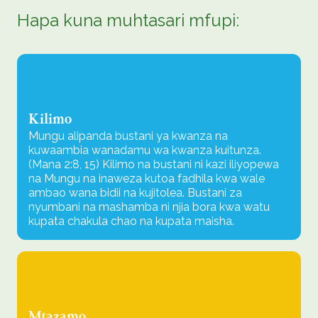
Hapa kuna muhtasari mfupi:
Kilimo
Mungu alipanda bustani ya kwanza na
kuwaambia wanadamu wa kwanza kuitunza.
(Mana 2:8, 15) Kilimo na bustani ni kazi iliyopewa
na Mungu na inaweza kutoa fadhila kwa wale
ambao wana bidii na kujitolea. Bustani za
nyumbani na mashamba ni njia bora kwa watu
kupata chakula chao na kupata maisha.
Mtazamo