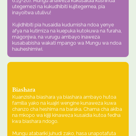
6:19-20). Mungu anaweza kukusaidia kushinda
utegemezi na kukudhibiti kujitegemea, pia
inayoitwa utulivu!
Kujidhibiti pia husaidia kudumisha ndoa yenye
afya na kutimiza na kuepuka kutokuwa na furaha,
magonjwa, na vurugu ambayo inaweza
kusababisha wakati mpango wa Mungu wa ndoa
hauheshimiwi.
Biashara
Kuanzisha biashara ya biashara ambayo hutoa
familia yako na kuajiri wengine kunaweza kuwa
chanzo cha heshima na baraka. Chama cha akiba
na mkopo wa kijiji kinaweza kusaidia kutoa fedha
kwa biashara ndogo.
Mungu atabariki juhudi zako, hasa unapotafuta