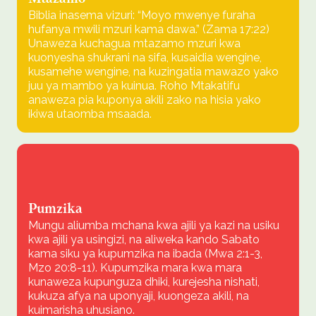
Biblia inasema vizuri: “Moyo mwenye furaha
hufanya mwili mzuri kama dawa.” (Zama 17:22)
Unaweza kuchagua mtazamo mzuri kwa
kuonyesha shukrani na sifa, kusaidia wengine,
kusamehe wengine, na kuzingatia mawazo yako
juu ya mambo ya kuinua. Roho Mtakatifu
anaweza pia kuponya akili zako na hisia yako
ikiwa utaomba msaada.
Pumzika
Mungu aliumba mchana kwa ajili ya kazi na usiku
kwa ajili ya usingizi, na aliweka kando Sabato
kama siku ya kupumzika na ibada (Mwa 2:1-3,
Mzo 20:8-11). Kupumzika mara kwa mara
kunaweza kupunguza dhiki, kurejesha nishati,
kukuza afya na uponyaji, kuongeza akili, na
kuimarisha uhusiano.