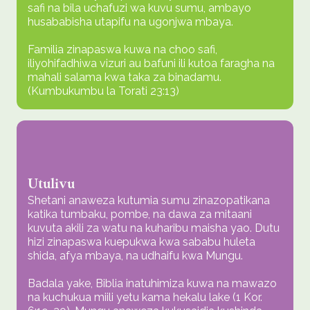
safi na bila uchafuzi wa kuvu sumu, ambayo
husababisha utapifu na ugonjwa mbaya.
Familia zinapaswa kuwa na choo safi,
iliyohifadhiwa vizuri au bafuni ili kutoa faragha na
mahali salama kwa taka za binadamu.
(Kumbukumbu la Torati 23:13)
Utulivu
Shetani anaweza kutumia sumu zinazopatikana
katika tumbaku, pombe, na dawa za mitaani
kuvuta akili za watu na kuharibu maisha yao. Dutu
hizi zinapaswa kuepukwa kwa sababu huleta
shida, afya mbaya, na udhaifu kwa Mungu.
Badala yake, Biblia inatuhimiza kuwa na mawazo
na kuchukua miili yetu kama hekalu lake (1 Kor.