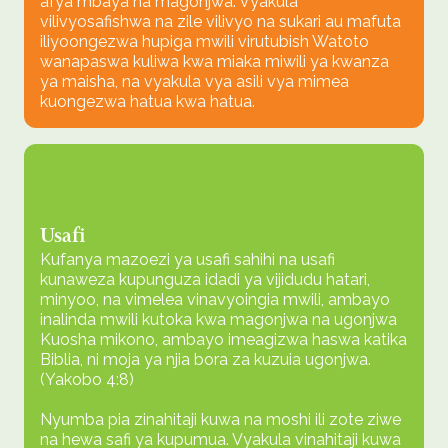
afya mbaya na magonjwa. Vyakula
vilivyosafishwa na zile vilivyo na sukari au mafuta
iliyoongezwa hupiga mwili virutubish Watoto
wanapaswa kuliwa kwa miaka miwili ya kwanza
ya maisha, na vyakula vya asili vya mimea
kuongezwa hatua kwa hatua.
Usafi
Kufanya mazoezi ya usafi sahihi na usafi
kunaweza kupunguza idadi ya vijidudu hatari,
minyoo, na vimelea vinavyoingia mwili, ambayo
inalinda mwili kutoka kwa magonjwa na ugonjwa
Kuosha mikono, ambayo imeagizwa haswa katika
Biblia, ni moja ya njia bora za kuzuia ugonjwa.
(Yakobo 4:8)
Nyumba pia zinahitaji kuwa na moshi ili zote ziwe
na hewa safi ya kupumua. Vyakula vinahitaji kuwa