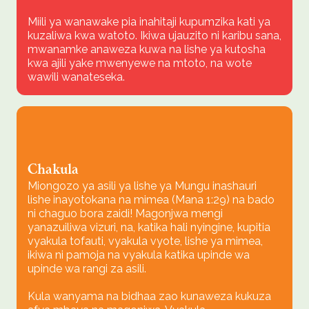
Miili ya wanawake pia inahitaji kupumzika kati ya
kuzaliwa kwa watoto. Ikiwa ujauzito ni karibu sana,
mwanamke anaweza kuwa na lishe ya kutosha
kwa ajili yake mwenyewe na mtoto, na wote
wawili wanateseka.
Chakula
Miongozo ya asili ya lishe ya Mungu inashauri
lishe inayotokana na mimea (Mana 1:29) na bado
ni chaguo bora zaidi! Magonjwa mengi
yanazuiliwa vizuri, na, katika hali nyingine, kupitia
vyakula tofauti, vyakula vyote, lishe ya mimea,
ikiwa ni pamoja na vyakula katika upinde wa
upinde wa rangi za asili.
Kula wanyama na bidhaa zao kunaweza kukuza