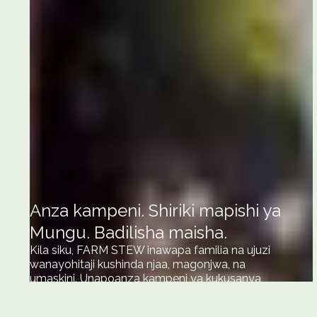
Anza kampeni. Shiriki mapishi ya
Mungu. Badilisha maisha.
Kila siku, FARM STEW inawapa familia na ujuzi
wanayohitaji kushinda njaa, magonjwa, na
umaskini. Unapoanza kampeni ya kukusanya
fedha za kibinafsi, unaalika jamii yako kujiunga na
wewe katika misheni hii - kusaidia familia kuhamia