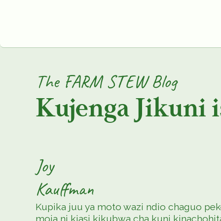
The FARM STEW Blog
Kujenga Jikuni 
Joy
Kauffman
Kupika juu ya moto wazi ndio chaguo pekee
moja ni kiasi kikubwa cha kuni kinachoh