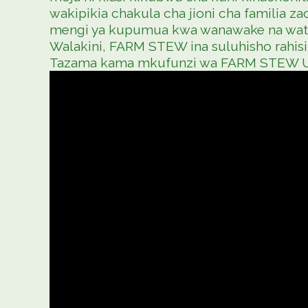
wakipikia chakula cha jioni cha familia
mengi ya kupumua kwa wanawake na wa
Walakini, FARM STEW ina suluhisho rahisi n
Tazama kama mkufunzi wa FARM STEW Ugan