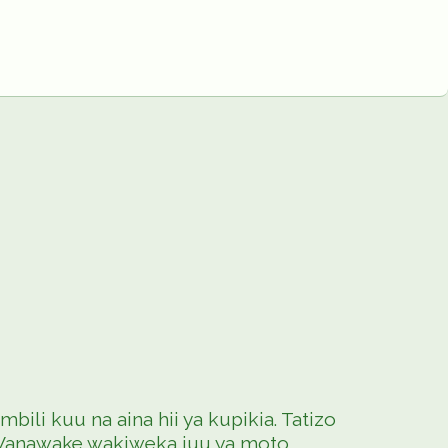
ili kuu na aina hii ya kupikia. Tatizo
. Wanawake wakiweka juu ya moto