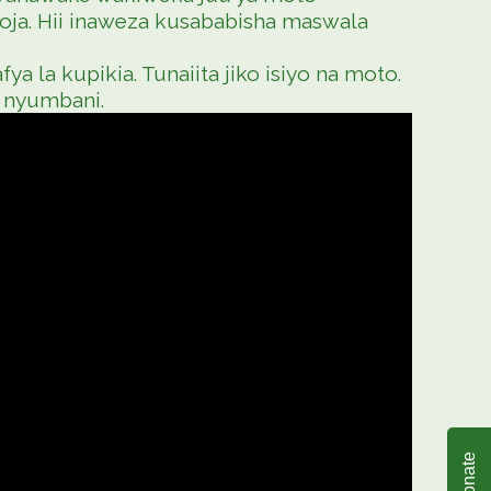
oja. Hii inaweza kusababisha maswala
a la kupikia. Tunaiita jiko isiyo na moto.
 nyumbani.
Donate