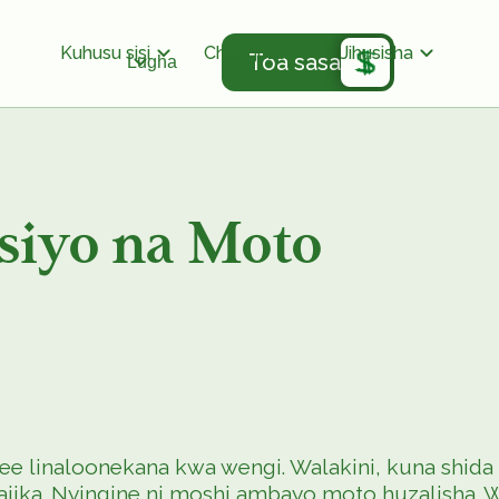
Kuhusu sisi
Chunguza
Jihusisha
Toa sasa
Lugha
isiyo na Moto
 linaloonekana kwa wengi. Walakini, kuna shida mb
itajika. Nyingine ni moshi ambayo moto huzalisha