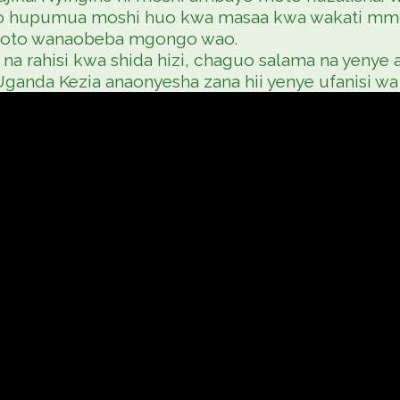
 zao hupumua moshi huo kwa masaa kwa wakati mm
toto wanaobeba mgongo wao.
a rahisi kwa shida hizi, chaguo salama na yenye afy
da Kezia anaonyesha zana hii yenye ufanisi wa