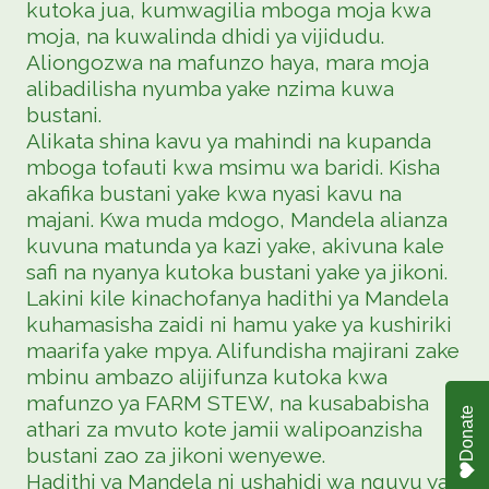
kutoka jua, kumwagilia mboga moja kwa
moja, na kuwalinda dhidi ya vijidudu.
Aliongozwa na mafunzo haya, mara moja
alibadilisha nyumba yake nzima kuwa
bustani.
Alikata shina kavu ya mahindi na kupanda
mboga tofauti kwa msimu wa baridi. Kisha
akafika bustani yake kwa nyasi kavu na
majani. Kwa muda mdogo, Mandela alianza
kuvuna matunda ya kazi yake, akivuna kale
safi na nyanya kutoka bustani yake ya jikoni.
Lakini kile kinachofanya hadithi ya Mandela
kuhamasisha zaidi ni hamu yake ya kushiriki
maarifa yake mpya. Alifundisha majirani zake
mbinu ambazo alijifunza kutoka kwa
mafunzo ya FARM STEW, na kusababisha
Donate
athari za mvuto kote jamii walipoanzisha
bustani zao za jikoni wenyewe.
Hadithi ya Mandela ni ushahidi wa nguvu ya