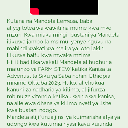
Kutana na Mandela Lemesa, baba
aliyejitolea wa wawili na mume kwa mke
mzuri. Kwa miaka mingi, bustani ya Mandela
ilikuwa jambo la msimu, yenye nguvu na
mahindi wakati wa majira ya joto lakini
ilikuwa haifu kwa mwaka mzima.
Hii ilibadilika wakati Mandela alihudhuria
mafunzo ya FARM STEW katika Kanisa la
Adventist la Siku ya Saba nchini Ethiopia
mnamo Oktoba 2023. Huko, alichukua
kanuni za nadharia ya kilimo, alijifunza
mbinu za vitendo katika uwanja wa kanisa,
na alielewa dhana ya kilimo nyeti ya lishe
kwa bustani ndogo.
Mandela alijifunza jinsi ya kuimarisha afya ya
udongo kwa kutumia nyasi kavu kuilinda