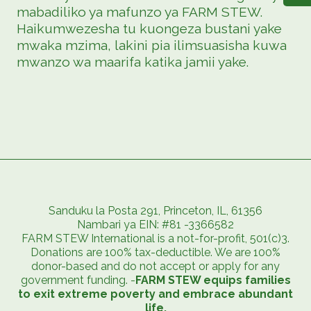
mabadiliko ya mafunzo ya FARM STEW.
Haikumwezesha tu kuongeza bustani yake
mwaka mzima, lakini pia ilimsuasisha kuwa
mwanzo wa maarifa katika jamii yake.
Sanduku la Posta 291, Princeton, IL, 61356
Nambari ya EIN: #81 -3366582
FARM STEW International is a not-for-profit, 501(c)3.
Donations are 100% tax-deductible. We are 100%
donor-based and do not accept or apply for any
government funding. -
FARM STEW equips families
to exit extreme poverty and embrace abundant
life.