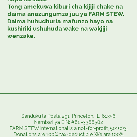
Tong amekuwa kiburi cha kijiji chake na
daima anazungumza juu ya FARM STEW.
Daima huhudhuria mafunzo hayo na
kushiriki ushuhuda wake na wakjiji
wenzake.
Sanduku la Posta 291, Princeton, IL, 61356
Nambari ya EIN: #81 -3366582
FARM STEW International is a not-for-profit, 501(c)3.
Donations are 100% tax-deductible. We are 100%