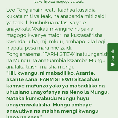
yake iliyojaa magogo ya teak.
Leo Tong anajiri watu kadhaa kusaidia
kukata miti ya teak, na anapanda miti zaidi
ya teak ili kuchukua nafasi ya yale
anayokata. Wakati mwingine hupakia
magogo kwenye malori na kuwasafirisha
kwenda Juba, mji mkuu, ambapo kila logi
inapata pesa mara nne zaidi.
Donate
Tong anasema, “FARM STEW inatuunganisha
na Mungu na anatuambia kwamba Mungu
anataka tuishi maisha mengi.
“Hii, kwangu, ni mabadiliko. Asante,
asante sana, FARM STEW!! Sitasahau
kamwe mafunzo yako ya mabadiliko na
uhusiano unayofanya na Neno la Mungu.
Nataka kumwabudu Mungu huyu
unayemwakilisha. Mungu ambaye
anavutiwa na maisha mengi kwangu
hapa na sasa.”