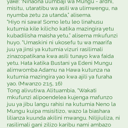
yake: “Ninaona uumbaji wa Mungu - ardhi,
misitu, utaratibu wa asili wa ulimwengu, na
nyumba zetu za utanda,” alisema.
“Hiyo ni sawa! Somo letu leo linahusu
kutumia kile kilicho katika mazingira yetu
kubadilisha maisha yetu,” alisema mkufunzi
huyo. “Umaskini ni ukosefu tu wa maarifa
juu ya jinsi ya kutumia vizuri rasilimali
zinazopatikana kwa asili tunayo kwa faida
yetu. Hata katika Bustani ya Edeni Mungu
alimwomba Adamu na Hawa kutunza na
kutumia mazingira yao kwa ajili ya furaha
yao. (Mwanzo 2:15, 16)
Tong alivutiwa. Alituambia, “Wakati
mkufunzi alipoendelea kujenga mafunzo
juu ya jibu langu rahisi na kutumia Neno la
Mungu kuipa msisitizo, wazo la biashara
lilianza kuunda akilini mwangu. Nilijiuliza, ni
rasilimali gani zilizo karibu nami ambazo