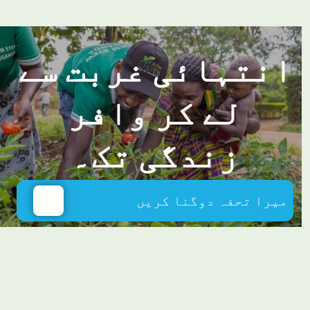
انتہائی غربت سے
لے کر وافر
زندگی تک۔
میرا تحفہ دوگنا کریں